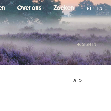
ten
Over ons
Zoeken
NL
EN
SIGN IN
2008