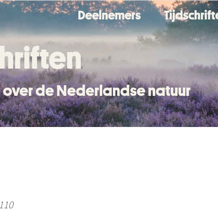
Deelnemers
Tijdschrif
hriften
en over de Nederlandse natuur
 110