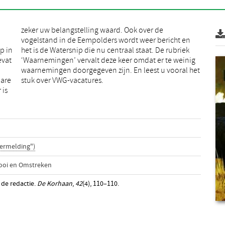
p in
riek
evat
inig
Mare
stuk over VWG-vacatures.
 is
ermelding")
ooi en Omstreken
n de redactie.
De Korhaan
,
42
(4), 110–110.