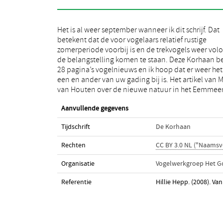
Het is al weer september wanneer ik dit schrijf. Dat
zeker uw belangstelling waard. Ook over de
betekent dat de voor vogelaars relatief rustige
vogelstand in de Eempolders wordt weer bericht en
zomerperiode voorbij is en de trekvogels weer volo
het is de Watersnip die nu centraal staat. De rub
de belangstelling komen te staan. Deze Korhaan b
‘Waarnemingen’ vervalt deze keer omdat er te we
28 pagina’s vogelnieuws en ik hoop dat er weer het
waarnemingen doorgegeven zijn. En leest u vooral het
een en ander van uw gading bij is. Het artikel van 
van Houten over de nieuwe natuur in het Eemmeer
Aanvullende gegevens
Tijdschrift
De Korhaan
Rechten
CC BY 3.0 NL ("Naamsv
Organisatie
Vogelwerkgroep Het G
Referentie
Hillie Hepp. (2008). Va