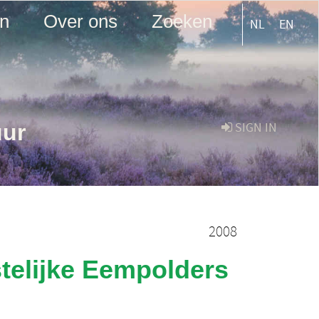
en
Over ons
Zoeken
NL
EN
uur
SIGN IN
2008
telijke Eempolders