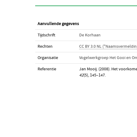
Aanvullende gegevens
Tijdschrift
De Korhaan
Rechten
CC BY 3.0 NL ("Naamsvermeldin
Organisatie
Vogelwerkgroep Het Gooi en O
Referentie
Jan Mooij. (2008). Het voorkome
42
(5), 145–147.