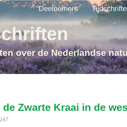
Deelnemers
Tijdschrift
chriften
ften over de Nederlandse nat
de Zwarte Kraai in de wes
 147