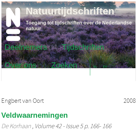
Natuurtijdschriften
Toegang tot tijdschriften over de Nederlandse
natuur
Deelnemers
Tijdschriften
Over ons
Zoeken
NL
EN
Engbert van Oort
2008
Veldwaarnemingen
De Korhaan
, Volume 42 - Issue 5 p. 166- 166