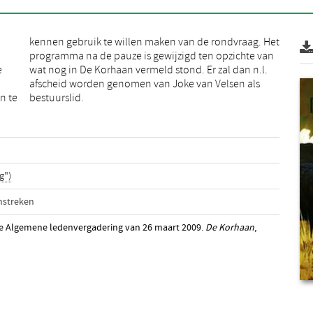
e
.
n te
bestuurslid.
g")
mstreken
de Algemene ledenvergadering van 26 maart 2009.
De Korhaan
,