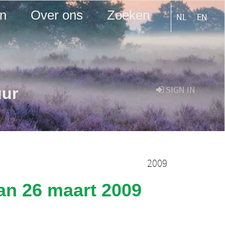
en
Over ons
Zoeken
NL
EN
uur
SIGN IN
2009
an 26 maart 2009