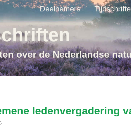
Deelnemers
Tijdschrift
chriften
ften over de Nederlandse nat
emene ledenvergadering v
2