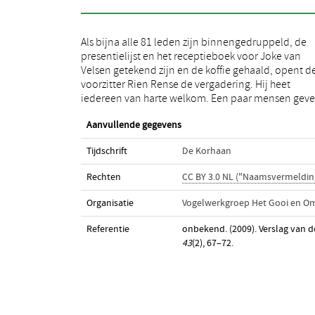
Als bijna alle 81 leden zijn binnengedruppeld, de
kennen gebruik te willen maken van de rondvraag. Het
presentielijst en het receptieboek voor Joke van
programma na de pauze is gewijzigd ten opzichte van
Velsen getekend zijn en de koffie gehaald, opent d
wat nog in De Korhaan vermeld stond. Er zal dan n.l
voorzitter Rien Rense de vergadering. Hij heet
afscheid worden genomen van Joke van Velsen als
iedereen van harte welkom. Een paar mensen geve
Aanvullende gegevens
Tijdschrift
De Korhaan
Rechten
CC BY 3.0 NL ("Naamsvermeldin
Organisatie
Vogelwerkgroep Het Gooi en O
Referentie
onbekend. (2009). Verslag van 
43
(2), 67–72.