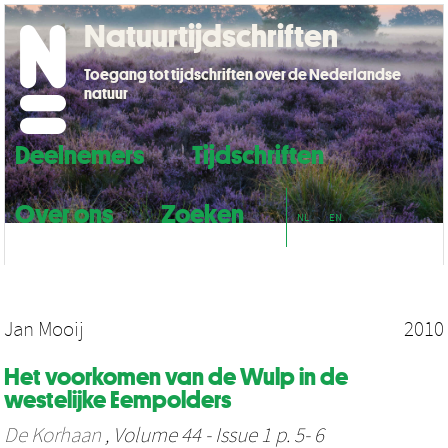
Natuurtijdschriften
Toegang tot tijdschriften over de Nederlandse
natuur
Deelnemers
Tijdschriften
Over ons
Zoeken
NL
EN
Jan Mooij
2010
Het voorkomen van de Wulp in de
westelijke Eempolders
De Korhaan
, Volume 44 - Issue 1 p. 5- 6