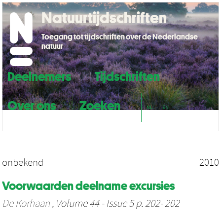
Natuurtijdschriften
Toegang tot tijdschriften over de Nederlandse
natuur
Deelnemers
Tijdschriften
Over ons
Zoeken
NL
EN
onbekend
2010
Voorwaarden deelname excursies
De Korhaan
, Volume 44 - Issue 5 p. 202- 202