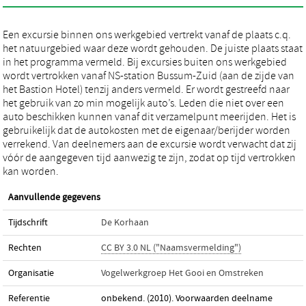
Een excursie binnen ons werkgebied vertrekt vanaf de plaats c.q.
het natuurgebied waar deze wordt gehouden. De juiste plaats staat
in het programma vermeld. Bij excursies buiten ons werkgebied
wordt vertrokken vanaf NS-station Bussum-Zuid (aan de zijde van
het Bastion Hotel) tenzij anders vermeld. Er wordt gestreefd naar
het gebruik van zo min mogelijk auto’s. Leden die niet over een
auto beschikken kunnen vanaf dit verzamelpunt meerijden. Het is
gebruikelijk dat de autokosten met de eigenaar/berijder worden
verrekend. Van deelnemers aan de excursie wordt verwacht dat zij
vóór de aangegeven tijd aanwezig te zijn, zodat op tijd vertrokken
kan worden.
Aanvullende gegevens
Tijdschrift
De Korhaan
Rechten
CC BY 3.0 NL ("Naamsvermelding")
Organisatie
Vogelwerkgroep Het Gooi en Omstreken
Referentie
onbekend. (2010). Voorwaarden deelname