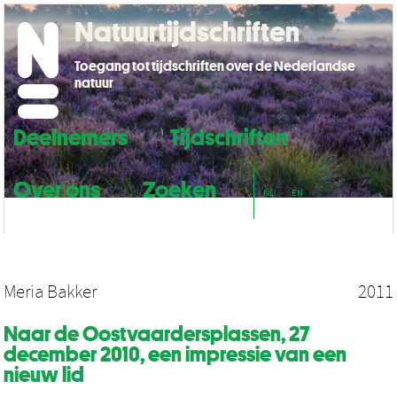
Natuurtijdschriften
Toegang tot tijdschriften over de Nederlandse
natuur
Deelnemers
Tijdschriften
Over ons
Zoeken
NL
EN
Meria Bakker
2011
Naar de Oostvaardersplassen, 27
december 2010, een impressie van een
nieuw lid