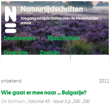
Natuurtijdschriften
Toegang tot tijdschriften over de Nederlandse
natuur
Deelnemers
Tijdschriften
Over ons
Zoeken
NL
EN
onbekend
2011
Wie gaat er mee naar ... Bulgarije?
De Korhaan
, Volume 45 - Issue 5 p. 206- 206