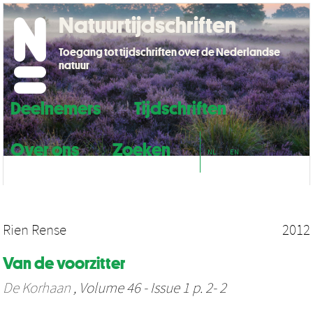
Natuurtijdschriften
Toegang tot tijdschriften over de Nederlandse
natuur
Deelnemers
Tijdschriften
Over ons
Zoeken
NL
EN
Rien Rense
2012
Van de voorzitter
De Korhaan
, Volume 46 - Issue 1 p. 2- 2