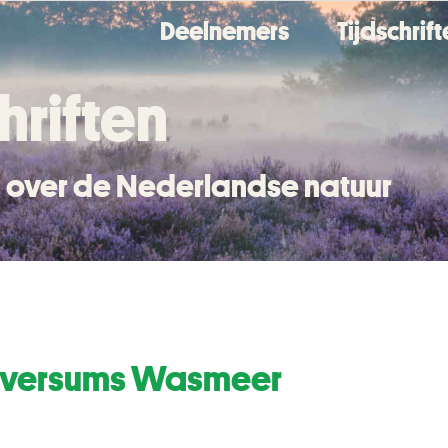
Deelnemers
Tijdschrif
hriften
en over de Nederlandse natuur
ilversums Wasmeer