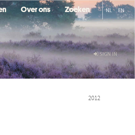
ten
Over ons
Zoeken
NL
EN
SIGN IN
2012