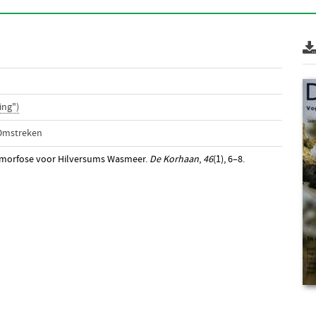
ing")
 Omstreken
tamorfose voor Hilversums Wasmeer.
De Korhaan
,
46
(1), 6–8.