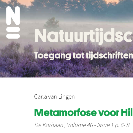
Natuurtijdsc
Toegang tot tijdschrift
Carla van Lingen
Metamorfose voor H
De Korhaan
, Volume 46 - Issue 1 p. 6- 8