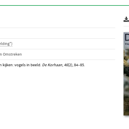
lding")
en Omstreken
en kijken: vogels in beeld.
De Korhaan
,
46
(2), 84–85.