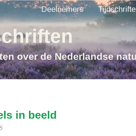
Deelnemers
Tijdschrift
chriften
ften over de Nederlandse nat
els in beeld
5