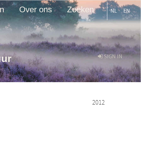
en
Over ons
Zoeken
NL
EN
uur
SIGN IN
2012