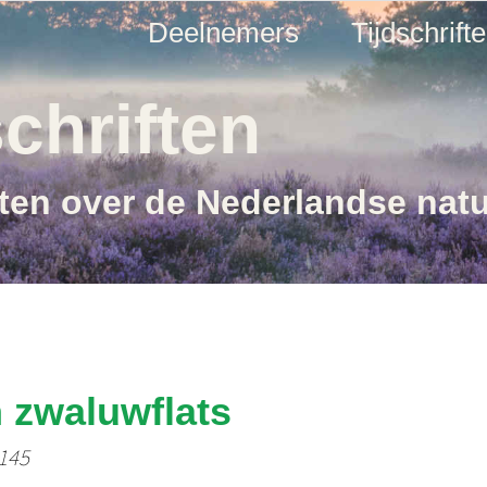
Deelnemers
Tijdschrift
chriften
ften over de Nederlandse nat
 zwaluwflats
 145