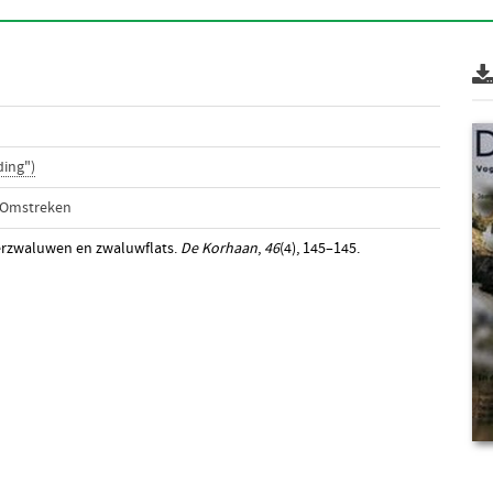
ing")
 Omstreken
perzwaluwen en zwaluwflats.
De Korhaan
,
46
(4), 145–145.