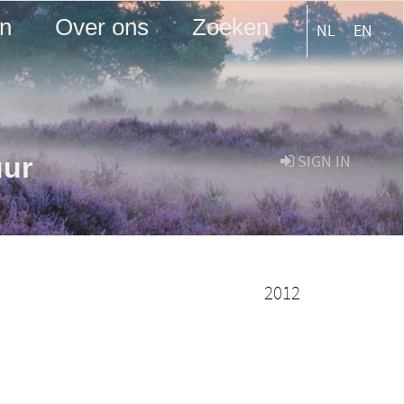
en
Over ons
Zoeken
NL
EN
uur
SIGN IN
2012