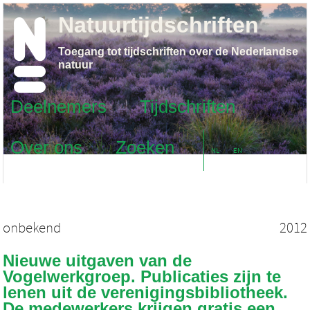
Natuurtijdschriften
Toegang tot tijdschriften over de Nederlandse
natuur
Deelnemers
Tijdschriften
Over ons
Zoeken
NL
EN
onbekend
2012
Nieuwe uitgaven van de
Vogelwerkgroep. Publicaties zijn te
lenen uit de verenigingsbibliotheek.
De medewerkers krijgen gratis een