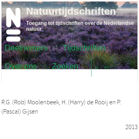
Natuurtijdschriften
Toegang tot tijdschriften over de Nederlandse
natuur
Deelnemers
Tijdschriften
Over ons
Zoeken
NL
EN
R.G. (Rob) Moolenbeek
,
H. (Harry) de Rooij
en
P.
(Pascal) Gijsen
2013