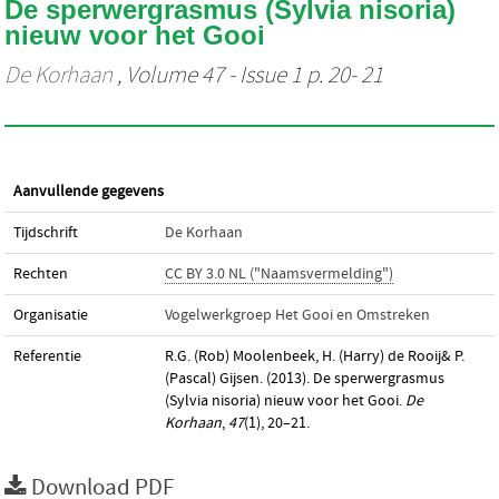
De sperwergrasmus (Sylvia nisoria)
nieuw voor het Gooi
De Korhaan
, Volume 47 - Issue 1 p. 20- 21
Aanvullende gegevens
Tijdschrift
De Korhaan
Rechten
CC BY 3.0 NL ("Naamsvermelding")
Organisatie
Vogelwerkgroep Het Gooi en Omstreken
Referentie
R.G. (Rob) Moolenbeek, H. (Harry) de Rooij& P.
(Pascal) Gijsen. (2013). De sperwergrasmus
(Sylvia nisoria) nieuw voor het Gooi.
De
Korhaan
,
47
(1), 20–21.
Download PDF