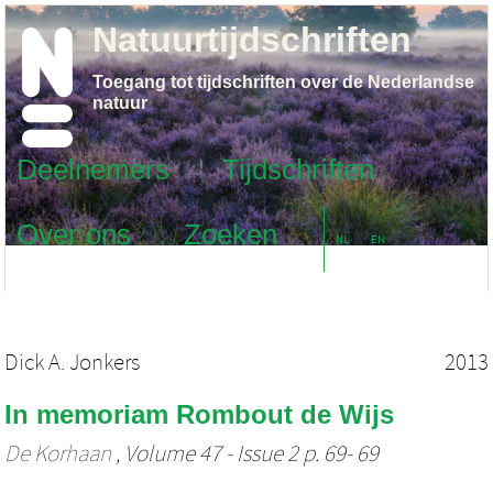
Natuurtijdschriften
Toegang tot tijdschriften over de Nederlandse
natuur
Deelnemers
Tijdschriften
Over ons
Zoeken
NL
EN
Dick A. Jonkers
2013
In memoriam Rombout de Wijs
De Korhaan
, Volume 47 - Issue 2 p. 69- 69