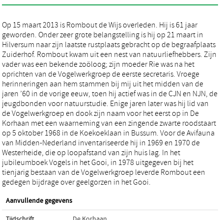
Op 15 maart 2013 is Rombout de Wijs overleden. Hij is 61 jaar
geworden. Onder zeer grote belangstelling is hij op 21 maart in
Hilversum naar zijn laatste rustplaats gebracht op de begraafplaats
Zuiderhof. Rombout kwam uit een nest van natuurliefhebbers. Zijn
vader was een bekende zoöloog; zijn moeder Rie was na het
oprichten van de Vogelwerkgroep de eerste secretaris. Vroege
herinneringen aan hem stammen bij mij uit het midden van de
jaren ’60 in de vorige eeuw, toen hij actief was in de CJN en NJN, de
jeugdbonden voor natuurstudie. Enige jaren later was hij lid van
de Vogelwerkgroep en dook zijn naam voor het eerst op in De
Korhaan met een waarneming van een zingende zwarte roodstaart
op 5 oktober 1968 in de Koekoeklaan in Bussum. Voor de Avifauna
van Midden-Nederland inventariseerde hij in 1969 en 1970 de
Westerheide, die op loopafstand van zijn huis lag. In het
jubileumboek Vogels in het Gooi, in 1978 uitgegeven bij het
tienjarig bestaan van de Vogelwerkgroep leverde Rombout een
gedegen bijdrage over geelgorzen in het Gooi.
Aanvullende gegevens
Tijdschrift
De Korhaan