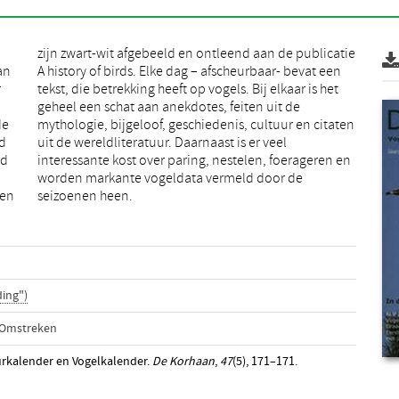
an
en
r
t
de
en
d
l
rd
en
gen
seizoenen heen.
ing")
 Omstreken
urkalender en Vogelkalender.
De Korhaan
,
47
(5), 171–171.