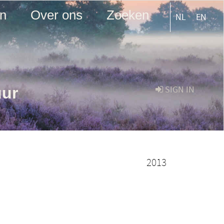
en
Over ons
Zoeken
NL
EN
uur
SIGN IN
2013