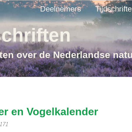
Deelnemers
Tijdschrift
chriften
ften over de Nederlandse nat
r en Vogelkalender
 171