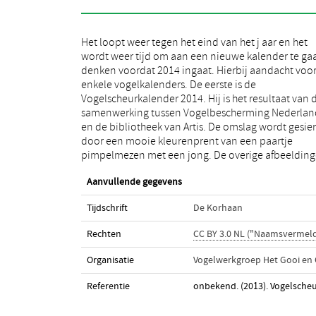
Het loopt weer tegen het eind van het j aar en het
zijn zwart-wit afgebeeld en ontleend aan de publicatie
wordt weer tijd om aan een nieuwe kalender te ga
A history of birds. Elke dag – afscheurbaar- bevat e
denken voordat 2014 ingaat. Hierbij aandacht voo
tekst, die betrekking heeft op vogels. Bij elkaar is he
enkele vogelkalenders. De eerste is de
geheel een schat aan anekdotes, feiten uit de
Vogelscheurkalender 2014. Hij is het resultaat van 
mythologie, bijgeloof, geschiedenis, cultuur en citat
samenwerking tussen Vogelbescherming Nederlan
uit de wereldliteratuur. Daarnaast is er vee
en de bibliotheek van Artis. De omslag wordt gesie
interessante kost over paring, nestelen, foerageren 
door een mooie kleurenprent van een paartje
worden markante vogeldata vermeld door de
pimpelmezen met een jong. De overige afbeeldin
Aanvullende gegevens
Tijdschrift
De Korhaan
Rechten
CC BY 3.0 NL ("Naamsvermeld
Organisatie
Vogelwerkgroep Het Gooi en
Referentie
onbekend. (2013). Vogelsche