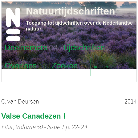
Natuurtijdschriften
Toegang tot tijdschriften over de Nederlandse
natuur
Deelnemers
Tijdschriften
Over ons
Zoeken
NL
EN
C. van Deursen
2014
Valse Canadezen !
Fitis
, Volume 50 - Issue 1 p. 22- 23