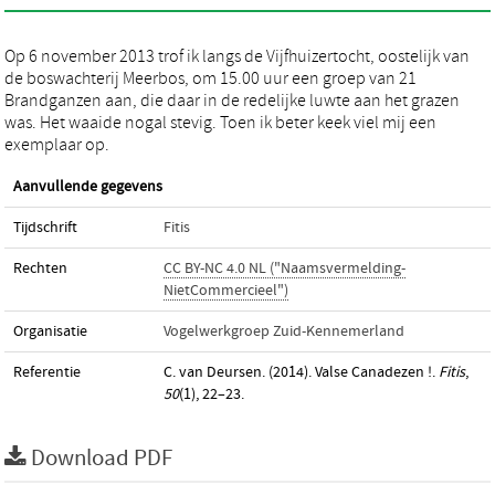
Op 6 november 2013 trof ik langs de Vijfhuizertocht, oostelijk van
de boswachterij Meerbos, om 15.00 uur een groep van 21
Brandganzen aan, die daar in de redelijke luwte aan het grazen
was. Het waaide nogal stevig. Toen ik beter keek viel mij een
exemplaar op.
Aanvullende gegevens
Tijdschrift
Fitis
Rechten
CC BY-NC 4.0 NL ("Naamsvermelding-
NietCommercieel")
Organisatie
Vogelwerkgroep Zuid-Kennemerland
Referentie
C. van Deursen. (2014). Valse Canadezen !.
Fitis
,
50
(1), 22–23.
Download PDF