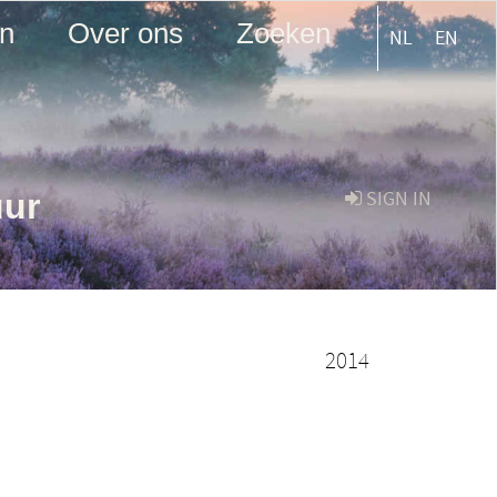
en
Over ons
Zoeken
NL
EN
uur
SIGN IN
2014