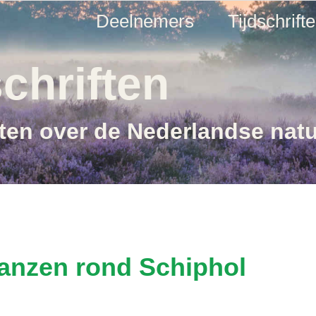
Deelnemers
Tijdschrift
chriften
ften over de Nederlandse nat
anzen rond Schiphol