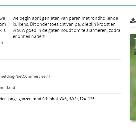
uwe
nde
kom
t en
 is
dra
er onheil nadert.
en
rmelding-NietCommercieel")
emerland
rden jonge ganzen rond Schiphol.
Fitis
,
50
(3), 124–125.