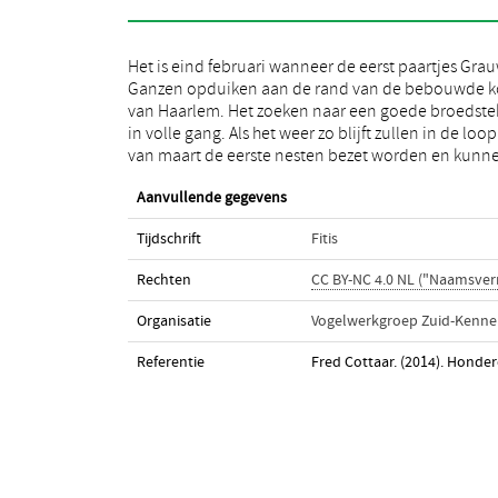
Het is eind februari wanneer de eerst paartjes Gra
we begin april genieten van paren met rondholle
Ganzen opduiken aan de rand van de bebouwde 
kuikens. Dit onder toezicht van pa, die zijn kroos
van Haarlem. Het zoeken naar een goede broedstek
vrouw goed in de gaten houdt om te alarmeren, zo
in volle gang. Als het weer zo blijft zullen in de loop
van maart de eerste nesten bezet worden en kunn
Aanvullende gegevens
Tijdschrift
Fitis
Rechten
CC BY-NC 4.0 NL ("Naamsve
Organisatie
Vogelwerkgroep Zuid-Kenn
Referentie
Fred Cottaar. (2014). Honde