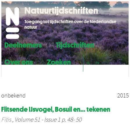
Natuurtijdschriften
Toegang tot tijdschriften over de Nederlandse
natuur
Deelnemers
Tijdschriften
Over ons
Zoeken
NL
EN
onbekend
2015
Flitsende IJsvogel, Bosuil en… tekenen
Fitis
, Volume 51 - Issue 1 p. 48- 50