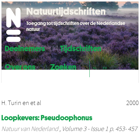
Natuurtijdschriften
Toegang tot tijdschriften over de Nederlandse
natuur
Deelnemers
Tijdschriften
Over ons
Zoeken
NL
EN
H. Turin
en
et al
2000
Loopkevers: Pseudoophonus
Natuur van Nederland
, Volume 3 - Issue 1 p. 453- 457