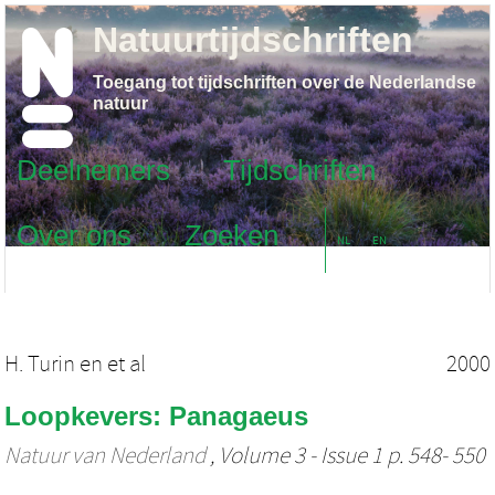
Natuurtijdschriften
Toegang tot tijdschriften over de Nederlandse
natuur
Deelnemers
Tijdschriften
Over ons
Zoeken
NL
EN
H. Turin
en
et al
2000
Loopkevers: Panagaeus
Natuur van Nederland
, Volume 3 - Issue 1 p. 548- 550