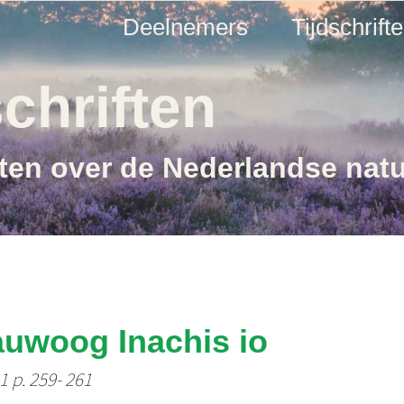
Deelnemers
Tijdschrift
chriften
ften over de Nederlandse nat
auwoog Inachis io
1 p. 259- 261