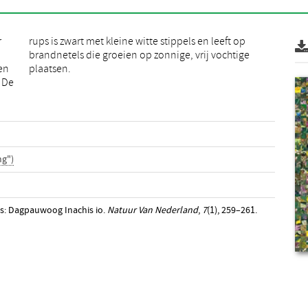
r
p
 en
plaatsen.
 De
ng")
ers: Dagpauwoog Inachis io.
Natuur Van Nederland
,
7
(1), 259–261.