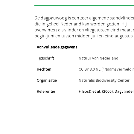
De dagpauwoog is een zeer algemene standvlinde
rups is zwart met kleine witte stippels en leeft o
die in geheel Nederland kan worden gezien. Hij
brandnetels die groeien op zonnige, vrij vochtige
overwintert als vlinder en vliegt tussen eind maart
begin juni en tussen midden juli en eind augustus.
Aanvullende gegevens
Tijdschrift
Natuur van Nederland
Rechten
CC BY 3.0 NL ("Naamsvermeldi
Organisatie
Naturalis Biodiversity Center
Referentie
F. Bos& et al. (2006). Dagvlind