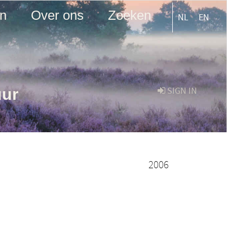
en
Over ons
Zoeken
NL
EN
uur
SIGN IN
2006