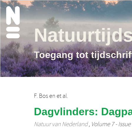
Natuurtijds
Toegang tot tijdschri
F. Bos
en
et al.
Dagvlinders: Dagp
Natuur van Nederland
, Volume 7 - Issue 