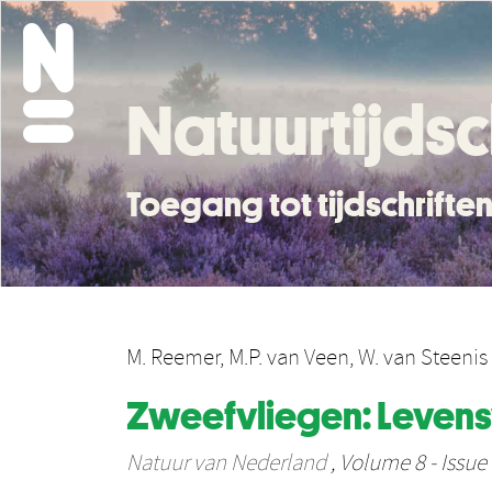
Natuurtijdsc
Toegang tot tijdschrift
M. Reemer
,
M.P. van Veen
,
W. van Steenis
Zweefvliegen: Levens
Natuur van Nederland
, Volume 8 - Issue 