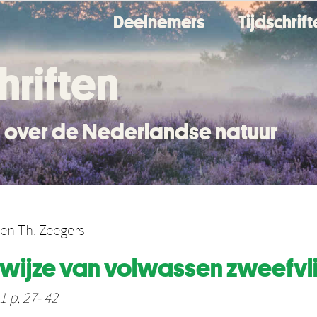
Deelnemers
Tijdschrif
hriften
en over de Nederlandse natuur
en
Th. Zeegers
wijze van volwassen zweefvl
1 p. 27- 42