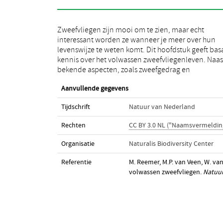
Zweefvliegen zijn mooi om te zien, maar echt
bloembezoek, komen ook minder bekende
interessant worden ze wanneer je meer over hun
onderwerpen aan bod. Denk aan het migratiegedrag
levenswijze te weten komt. Dit hoofdstuk geeft bas
van sommige soorten en de geluiden die zweefvlie
kennis over het volwassen zweefvliegenleven. Naas
kunnen maken. Zoals dat past bij een hoofdstuk ove
bekende aspecten, zoals zweefgedrag en
Aanvullende gegevens
Tijdschrift
Natuur van Nederland
Rechten
CC BY 3.0 NL ("Naamsvermeldin
Organisatie
Naturalis Biodiversity Center
Referentie
M. Reemer, M.P. van Veen, W. van
volwassen zweefvliegen.
Natuur