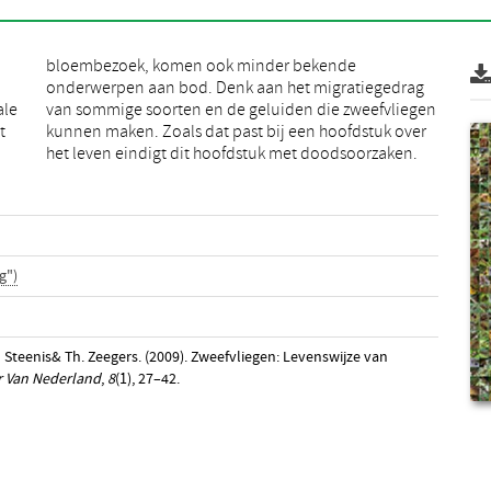
ale
gen
t
r
het leven eindigt dit hoofdstuk met doodsoorzaken.
g")
 Steenis& Th. Zeegers. (2009). Zweefvliegen: Levenswijze van
 Van Nederland
,
8
(1), 27–42.