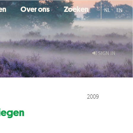
ten
Over ons
Zoeken
NL
EN
SIGN IN
2009
iegen