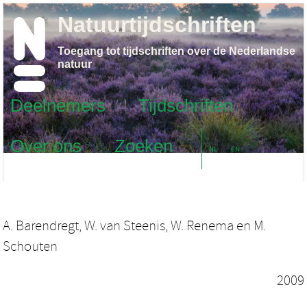
Natuurtijdschriften
Toegang tot tijdschriften over de Nederlandse
natuur
Deelnemers
Tijdschriften
Over ons
Zoeken
NL
EN
A. Barendregt
,
W. van Steenis
,
W. Renema
en
M.
Schouten
2009