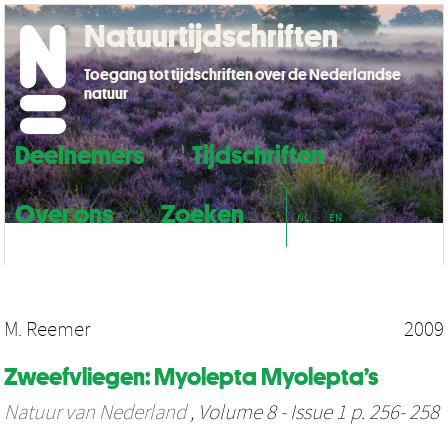
Natuurtijdschriften
Toegang tot tijdschriften over de Nederlandse
natuur
Deelnemers
Tijdschriften
Over ons
Zoeken
NL
EN
M. Reemer
2009
Zweefvliegen: Myolepta Myolepta’s
Natuur van Nederland
, Volume 8 - Issue 1 p. 256- 258