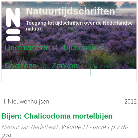
Natuurtijdschriften
Toegang tot tijdschriften over de Nederlandse
natuur
Deelnemers
Tijdschriften
Over ons
Zoeken
NL
EN
H. Nieuwenhuijsen
2012
Bijen: Chalicodoma mortelbijen
Natuur van Nederland
, Volume 11 - Issue 1 p. 278-
279