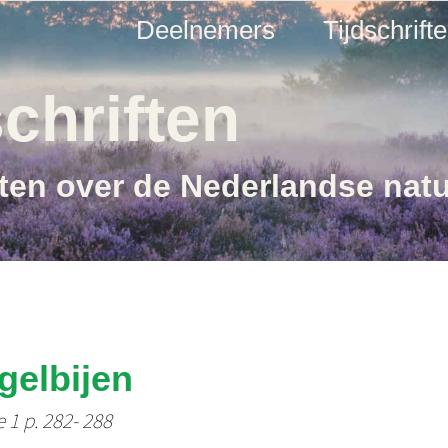
Deelnemers
Tijdschrift
chriften
ften over de Nederlandse nat
gelbijen
e 1 p. 282- 288