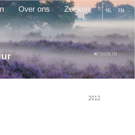
en
Over ons
Zoeken
NL
EN
uur
SIGN IN
2012