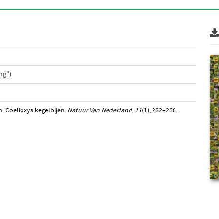
ng")
n: Coelioxys kegelbijen.
Natuur Van Nederland
,
11
(1), 282–288.