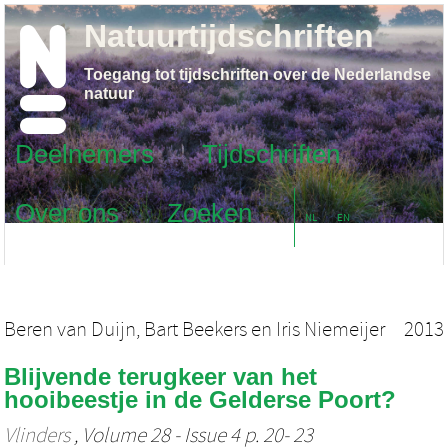
Natuurtijdschriften
Toegang tot tijdschriften over de Nederlandse
natuur
Deelnemers
Tijdschriften
Over ons
Zoeken
NL
EN
Beren van Duijn
,
Bart Beekers
en
Iris Niemeijer
2013
Blijvende terugkeer van het
hooibeestje in de Gelderse Poort?
Vlinders
, Volume 28 - Issue 4 p. 20- 23