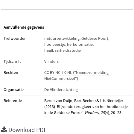
Aanvullende gegevens
Trefwoorden
natuurontwikkeling
,
Gelderse Poort
,
hooibeestje
,
herkolonisatie
,
haalbaarheidsstudie
Tijdschrift
Vlinders
Rechten
CC BY-NC 4.0 NL ("Naamsvermelding-
NietCommercieel")
Organisatie
De Vlinderstichting
Referentie
Beren van Duijn, Bart Beekers& Iris Niemeijer.
(2013). Blijvende terugkeer van het hooibeestje
in de Gelderse Poort?.
Vlinders
,
28
(4), 20–23.
Download PDF