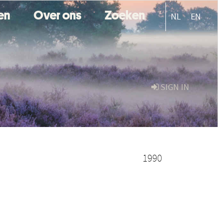
ten
Over ons
Zoeken
NL
EN
SIGN IN
1990