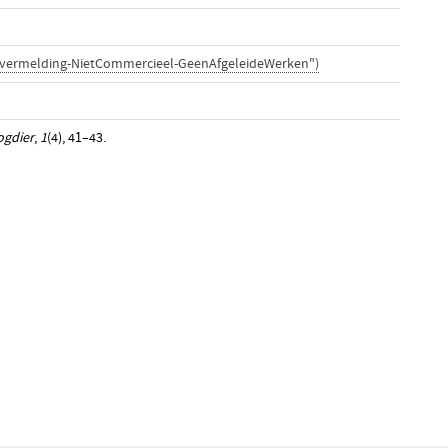
svermelding-NietCommercieel-GeenAfgeleideWerken")
ogdier
,
1
(4), 41–43.