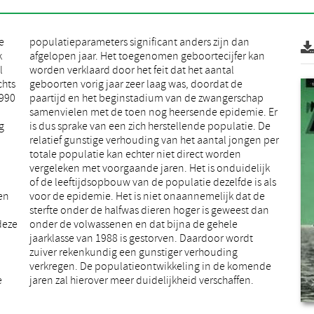
e
n
k
n
l
l
chts
 de
1990
hap
g
e
ien
de
.
n
deze
ele
e
jaren zal hierover meer duidelijkheid verschaffen.