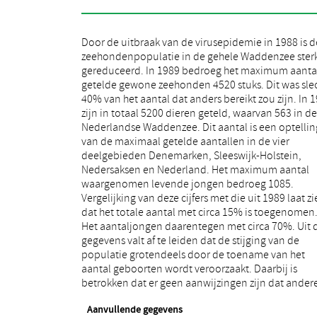
Door de uitbraak van de virusepidemie in 1988 is d
populatieparameters significant anders zijn da
zeehondenpopulatie in de gehele Waddenzee ster
afgelopen jaar. Het toegenomen geboortecijfer ka
gereduceerd. In 1989 bedroeg het maximum aanta
worden verklaard door het feit dat het aanta
getelde gewone zeehonden 4520 stuks. Dit was sle
geboorten vorig jaar zeer laag was, doordat
40% van het aantal dat anders bereikt zou zijn. In 
paartijd en het beginstadium van de zwangersc
zijn in totaal 5200 dieren geteld, waarvan 563 in de
samenvielen met de toen nog heersende epidemie. Er
Nederlandse Waddenzee. Dit aantal is een optellin
is dus sprake van een zich herstellende populatie. D
van de maximaal getelde aantallen in de vier
relatief gunstige verhouding van het aantal jongen per
deelgebieden Denemarken, Sleeswijk-Holstein,
totale populatie kan echter niet direct worden
Nedersaksen en Nederland. Het maximum aantal
vergeleken met voorgaande jaren. Het is onduidelijk
waargenomen levende jongen bedroeg 1085.
of de leeftijdsopbouw van de populatie dezelfde is als
Vergelijking van deze cijfers met die uit 1989 laat z
voor de epidemie. Het is niet onaannemelijk dat 
dat het totale aantal met circa 15% is toegenomen
sterfte onder de halfwas dieren hoger is geweest da
Het aantaljongen daarentegen met circa 70%. Uit 
onder de volwassenen en dat bijna de geh
gegevens valt af te leiden dat de stijging van de
jaarklasse van 1988 is gestorven. Daardoor wordt
populatie grotendeels door de toename van het
zuiver rekenkundig een gunstiger verhouding
aantal geboorten wordt veroorzaakt. Daarbij is
verkregen. De populatieontwikkeling in de komende
betrokken dat er geen aanwijzingen zijn dat ander
Aanvullende gegevens