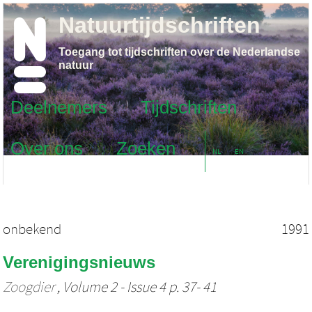
Natuurtijdschriften
Toegang tot tijdschriften over de Nederlandse
natuur
Deelnemers
Tijdschriften
Over ons
Zoeken
NL
EN
onbekend
1991
Verenigingsnieuws
Zoogdier
, Volume 2 - Issue 4 p. 37- 41