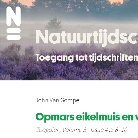
Natuurtijdsc
Toegang tot tijdschrift
John Van Gompel
Opmars eikelmuis en v
Zoogdier
, Volume 3 - Issue 4 p. 8- 10