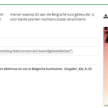
akt
 is
n
voor beide soorten nochtans totaal verschillend.
rmelding-NietCommercieel-GeenAfgeleideWerken")
s eikelmuis en vos in Belgische kustduinen.
Zoogdier
,
3
(4), 8–10.