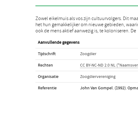
Zowel eikelmuis als vos zijn cultuurvolgers. Dit ma
manier waarop dit aan de Belgische kust gebeurde,
het hun gemakkelijker om nieuwe gebieden, waari
ook de mens aktief aanwezig is, te koloniseren. De
Aanvullende gegevens
Tijdschrift
Zoogdier
Rechten
CC BY-NC-ND 2.0 NL ("Naamsve
Organisatie
Zoogdiervereniging
Referentie
John Van Gompel. (1992). Opmar