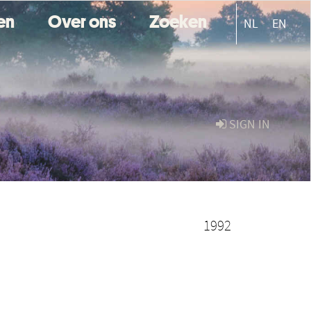
ten
Over ons
Zoeken
NL
EN
SIGN IN
1992