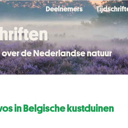
Deelnemers
Tijdschrif
hriften
en over de Nederlandse natuur
os in Belgische kustduinen