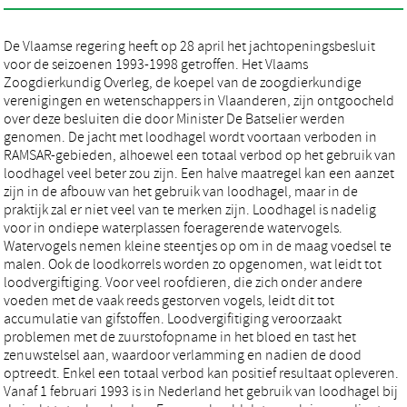
De Vlaamse regering heeft op 28 april het jachtopeningsbesluit
voor de seizoenen 1993-1998 getroffen. Het Vlaams
Zoogdierkundig Overleg, de koepel van de zoogdierkundige
verenigingen en wetenschappers in Vlaanderen, zijn ontgoocheld
over deze besluiten die door Minister De Batselier werden
genomen. De jacht met loodhagel wordt voortaan verboden in
RAMSAR-gebieden, alhoewel een totaal verbod op het gebruik van
loodhagel veel beter zou zijn. Een halve maatregel kan een aanzet
zijn in de afbouw van het gebruik van loodhagel, maar in de
praktijk zal er niet veel van te merken zijn. Loodhagel is nadelig
voor in ondiepe waterplassen foeragerende watervogels.
Watervogels nemen kleine steentjes op om in de maag voedsel te
malen. Ook de loodkorrels worden zo opgenomen, wat leidt tot
loodvergiftiging. Voor veel roofdieren, die zich onder andere
voeden met de vaak reeds gestorven vogels, leidt dit tot
accumulatie van gifstoffen. Loodvergifitiging veroorzaakt
problemen met de zuurstofopname in het bloed en tast het
zenuwstelsel aan, waardoor verlamming en nadien de dood
optreedt. Enkel een totaal verbod kan positief resultaat opleveren.
Vanaf 1 februari 1993 is in Nederland het gebruik van loodhagel bij