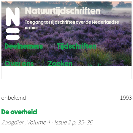
Natuurtijdschriften
Toegang tot tijdschriften over de Nederlandse
natuur
Deelnemers
Tijdschriften
Over ons
Zoeken
NL
EN
onbekend
1993
De overheid
Zoogdier
, Volume 4 - Issue 2 p. 35- 36