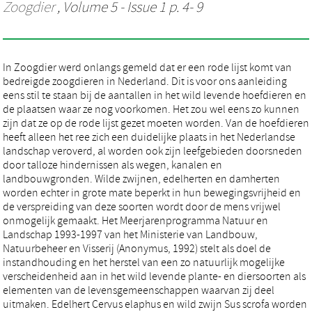
Zoogdier
, Volume 5 - Issue 1 p. 4- 9
In Zoogdier werd onlangs gemeld dat er een rode lijst komt van
bedreigde zoogdieren in Nederland. Dit is voor ons aanleiding
eens stil te staan bij de aantallen in het wild levende hoefdieren en
de plaatsen waar ze nog voorkomen. Het zou wel eens zo kunnen
zijn dat ze op de rode lijst gezet moeten worden. Van de hoefdieren
heeft alleen het ree zich een duidelijke plaats in het Nederlandse
landschap veroverd, al worden ook zijn leefgebieden doorsneden
door talloze hindernissen als wegen, kanalen en
landbouwgronden. Wilde zwijnen, edelherten en damherten
worden echter in grote mate beperkt in hun bewegingsvrijheid en
de verspreiding van deze soorten wordt door de mens vrijwel
onmogelijk gemaakt. Het Meerjarenprogramma Natuur en
Landschap 1993-1997 van het Ministerie van Landbouw,
Natuurbeheer en Visserij (Anonymus, 1992) stelt als doel de
instandhouding en het herstel van een zo natuurlijk mogelijke
verscheidenheid aan in het wild levende plante- en diersoorten als
elementen van de levensgemeenschappen waarvan zij deel
uitmaken. Edelhert Cervus elaphus en wild zwijn Sus scrofa worden