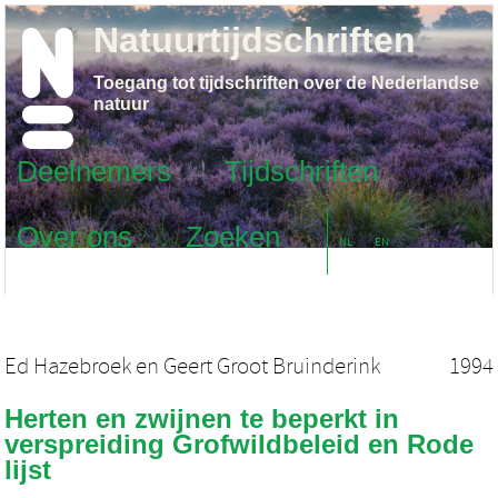
Natuurtijdschriften
Toegang tot tijdschriften over de Nederlandse
natuur
Deelnemers
Tijdschriften
Over ons
Zoeken
NL
EN
Ed Hazebroek
en
Geert Groot Bruinderink
1994
Herten en zwijnen te beperkt in
verspreiding Grofwildbeleid en Rode
lijst