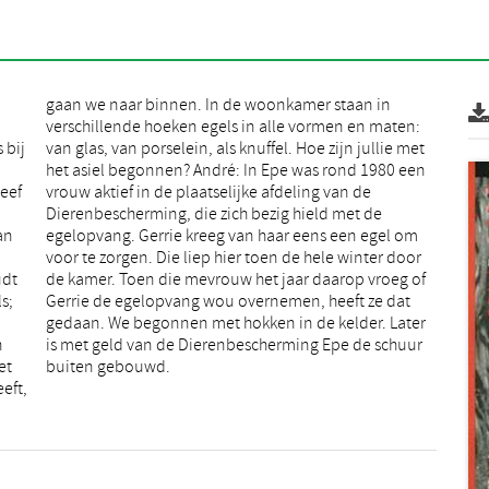
 bij
 met
geef
 de
an
om
udt
 of
s;
at
n
r
et
buiten gebouwd.
eft,