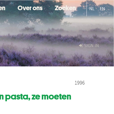
ten
Over ons
Zoeken
NL
EN
SIGN IN
1996
n pasta, ze moeten