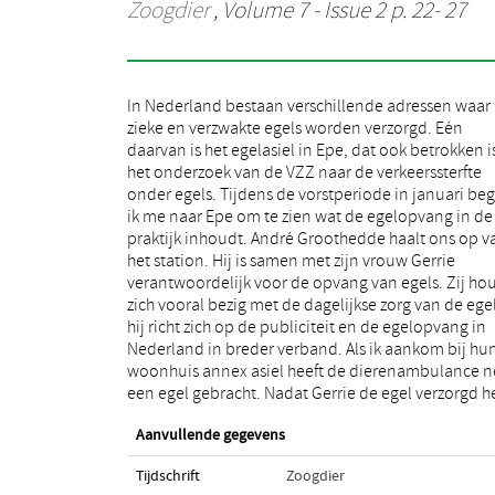
Zoogdier
, Volume 7 - Issue 2 p. 22- 27
In Nederland bestaan verschillende adressen waar
gaan we naar binnen. In de woonkamer staan in
zieke en verzwakte egels worden verzorgd. Eén
verschillende hoeken egels in alle vormen en maten:
daarvan is het egelasiel in Epe, dat ook betrokken is
van glas, van porselein, als knuffel. Hoe zijn jullie
het onderzoek van de VZZ naar de verkeerssterfte
het asiel begonnen? André: In Epe was rond 1980 een
onder egels. Tijdens de vorstperiode in januari be
vrouw aktief in de plaatselijke afdeling van
ik me naar Epe om te zien wat de egelopvang in de
Dierenbescherming, die zich bezig hield met de
praktijk inhoudt. André Groothedde haalt ons op v
egelopvang. Gerrie kreeg van haar eens een egel 
het station. Hij is samen met zijn vrouw Gerrie
voor te zorgen. Die liep hier toen de hele winter door
verantwoordelijk voor de opvang van egels. Zij ho
de kamer. Toen die mevrouw het jaar daarop vroeg
zich vooral bezig met de dagelijkse zorg van de egel
Gerrie de egelopvang wou overnemen, heeft ze d
hij richt zich op de publiciteit en de egelopvang in
gedaan. We begonnen met hokken in de kelder. Later
Nederland in breder verband. Als ik aankom bij hu
is met geld van de Dierenbescherming Epe de schuu
woonhuis annex asiel heeft de dierenambulance n
een egel gebracht. Nadat Gerrie de egel verzorgd he
Aanvullende gegevens
Tijdschrift
Zoogdier