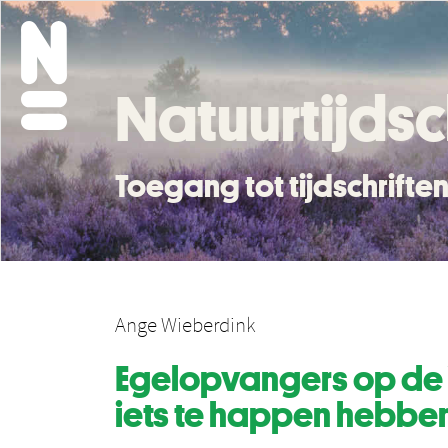
Natuurtijdsc
Toegang tot tijdschrift
Ange Wieberdink
Egelopvangers op de V
iets te happen hebben