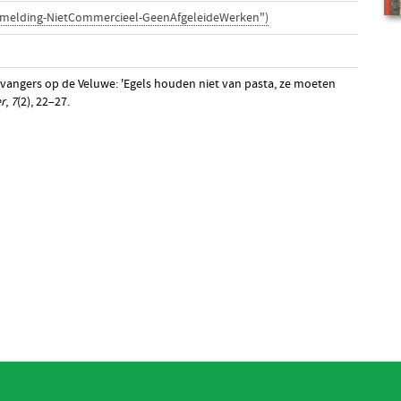
rmelding-NietCommercieel-GeenAfgeleideWerken")
pvangers op de Veluwe: 'Egels houden niet van pasta, ze moeten
r
,
7
(2), 22–27.