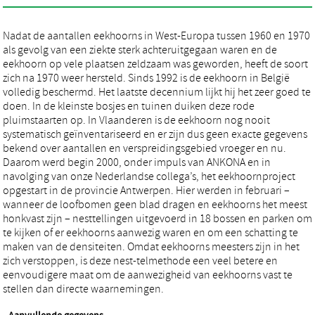
Nadat de aantallen eekhoorns in West-Europa tussen 1960 en 1970
als gevolg van een ziekte sterk achteruitgegaan waren en de
eekhoorn op vele plaatsen zeldzaam was geworden, heeft de soort
zich na 1970 weer hersteld. Sinds 1992 is de eekhoorn in België
volledig beschermd. Het laatste decennium lijkt hij het zeer goed te
doen. In de kleinste bosjes en tuinen duiken deze rode
pluimstaarten op. In Vlaanderen is de eekhoorn nog nooit
systematisch geïnventariseerd en er zijn dus geen exacte gegevens
bekend over aantallen en verspreidingsgebied vroeger en nu.
Daarom werd begin 2000, onder impuls van ANKONA en in
navolging van onze Nederlandse collega’s, het eekhoornproject
opgestart in de provincie Antwerpen. Hier werden in februari –
wanneer de loofbomen geen blad dragen en eekhoorns het meest
honkvast zijn – nesttellingen uitgevoerd in 18 bossen en parken om
te kijken of er eekhoorns aanwezig waren en om een schatting te
maken van de densiteiten. Omdat eekhoorns meesters zijn in het
zich verstoppen, is deze nest-telmethode een veel betere en
eenvoudigere maat om de aanwezigheid van eekhoorns vast te
stellen dan directe waarnemingen.