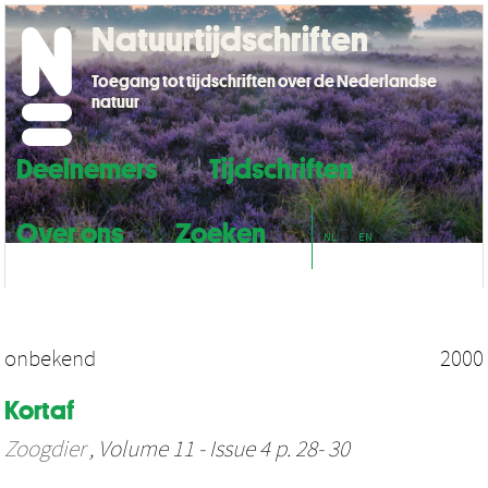
Natuurtijdschriften
Toegang tot tijdschriften over de Nederlandse
natuur
Deelnemers
Tijdschriften
Over ons
Zoeken
NL
EN
onbekend
2000
Kortaf
Zoogdier
, Volume 11 - Issue 4 p. 28- 30