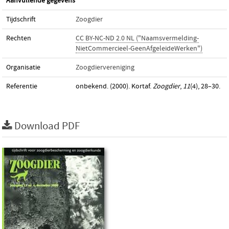
Aanvullende gegevens
Tijdschrift
Zoogdier
Rechten
CC BY-NC-ND 2.0 NL ("Naamsvermelding-
NietCommercieel-GeenAfgeleideWerken")
Organisatie
Zoogdiervereniging
Referentie
onbekend. (2000). Kortaf.
Zoogdier
,
11
(4), 28–30.
Download PDF