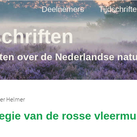
Deelnemers
Tijdschrift
chriften
ften over de Nederlandse nat
er Helmer
tegie van de rosse vleermui