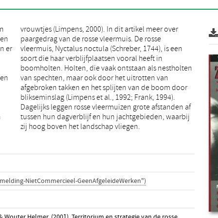
en
er
ten
sse
n er
 een
 en
van
n
j
zij hoog boven het landschap vliegen.
rmelding-NietCommercieel-GeenAfgeleideWerken")
outer Helmer. (2001). Territorium en strategie van de rosse