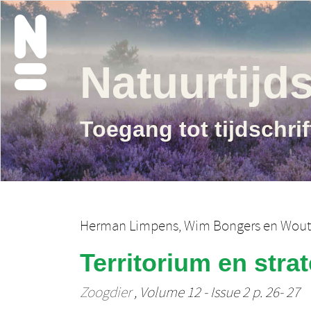
Natuurtijds
Toegang tot tijdschri
Herman Limpens
,
Wim Bongers
en
Wout
Territorium en stra
Zoogdier
, Volume 12 - Issue 2 p. 26- 27