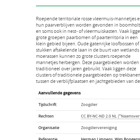
Roepende territoriale rosse vleermuis-mannetjes 
vrouwtjes (Limpens, 2000). In dit artikel meer ov
hun paarverblijven worden gevonden in boomhol
paargedrag van de rosse vleermuis. De ro
en soms ook in nest- of vleermuiskasten. Vaak ligge
vleermuis, Nyctalus noctula (Schreber, 1744), is
grote groepen paarbomen of paarterritoria in een
soort die haar verblijfplaatsen vooral heeft in
klein gebied bijeen. Oude gatenrijke loofbossen of
boomholten. Holten, die vaak ontstaan als nestholten
stukken aftakelende laan in de buurt van wetlands
van spechten, maar ook door het uitrotten 
moerassen kunnen zo grote clusters roepende
afgebroken takken en het splijten van de boom door
mannetjes herbergen. Deze paargebieden worden
blikseminslag (Limpens et al., 1992; Frank, 1994).
traditioneel over jaren gebruikt. Vaak liggen deze
Dagelijks leggen rosse vleermuizen grote afstanden af
clusters of traditionele paargebieden op trekbane
tussen hun dagverblijf en hun jachtgebieden, waarbi
tussen de verblijfplaatsen en jachtgebieden van de
Aanvullende gegevens
Tijdschrift
Zoogdier
Rechten
CC BY-NC-ND 2.0 NL ("Naamsve
Organisatie
Zoogdiervereniging
Referentie
Herman Limpens, Wim Bongers& W