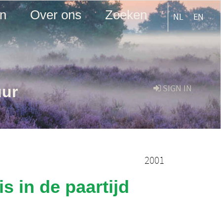
en
Over ons
Zoeken
NL
EN
uur
SIGN IN
2001
s in de paartijd