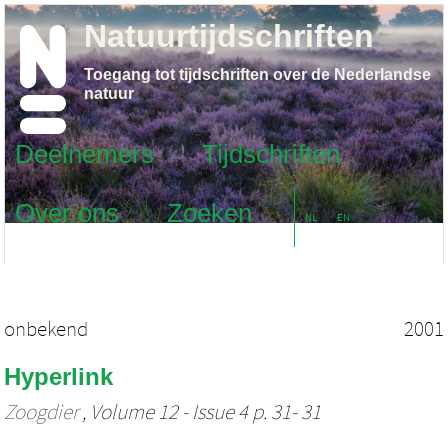
Natuurtijdschriften
Toegang tot tijdschriften over de Nederlandse
natuur
Deelnemers
Tijdschriften
Over ons
Zoeken
NL
EN
onbekend
2001
Hyperlink
Zoogdier
, Volume 12 - Issue 4 p. 31- 31