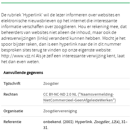
De rubriek 'Hyperlink' wil de lezer informeren over websites en
elektronische nieuwsbrieven op het internet die interessante
informatie verschaffen over zoogdieren. Hou er rekening mee, dat
beheerders van websites niet alleen de inhoud, maar ook de
adresverwijzingen (links) veranderd kunnen hebben. Mocht je het
spoor bijster raken, dan is een hyperlink naar de in dit nummer
besproken sites terug te vinden op onze eigenste website:
http://www.vzz.nl Als je zelf een interessante verwijzing kent, laat
het dan even weten.
Aanvullende gegevens
Tijdschrift
Zoogdier
Rechten
CC BY-NC-ND 2.0 NL ("Naamsvermelding-
NietCommercieel-GeenAfgeleideWerken")
Organisatie
Zoogdiervereniging
Referentie
onbekend. (2001). Hyperlink.
Zoogdier
,
12
(4), 31–
31.