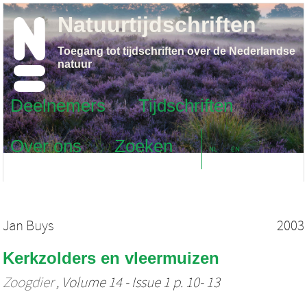
Natuurtijdschriften
Toegang tot tijdschriften over de Nederlandse
natuur
Deelnemers
Tijdschriften
Over ons
Zoeken
NL
EN
Jan Buys
2003
Kerkzolders en vleermuizen
Zoogdier
, Volume 14 - Issue 1 p. 10- 13