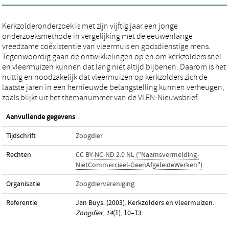
Kerkzolderonderzoek is met zijn vijftig jaar een jonge
onderzoeksmethode in vergelijking met de eeuwenlange
vreedzame coëxistentie van vleermuis en godsdienstige mens.
Tegenwoordig gaan de ontwikkelingen op en om kerkzolders snel
en vleermuizen kunnen dat lang niet altijd bijbenen. Daarom is het
nuttig en noodzakelijk dat vleermuizen op kerkzolders zich de
laatste jaren in een hernieuwde belangstelling kunnen verheugen,
zoals blijkt uit het themanummer van de VLEN-Nieuwsbrief.
Aanvullende gegevens
Tijdschrift
Zoogdier
Rechten
CC BY-NC-ND 2.0 NL ("Naamsvermelding-
NietCommercieel-GeenAfgeleideWerken")
Organisatie
Zoogdiervereniging
Referentie
Jan Buys. (2003). Kerkzolders en vleermuizen.
Zoogdier
,
14
(1), 10–13.