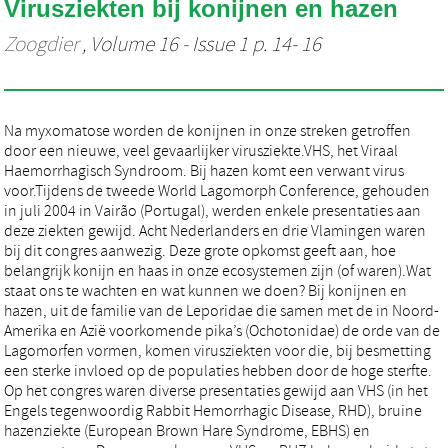
Virusziekten bij konijnen en hazen
Zoogdier
, Volume 16 - Issue 1 p. 14- 16
Na myxomatose worden de konijnen in onze streken getroffen
door een nieuwe, veel gevaarlijker virusziekte.VHS, het Viraal
Haemorrhagisch Syndroom. Bij hazen komt een verwant virus
voor.Tijdens de tweede World Lagomorph Conference, gehouden
in juli 2004 in Vairão (Portugal), werden enkele presentaties aan
deze ziekten gewijd. Acht Nederlanders en drie Vlamingen waren
bij dit congres aanwezig. Deze grote opkomst geeft aan, hoe
belangrijk konijn en haas in onze ecosystemen zijn (of waren).Wat
staat ons te wachten en wat kunnen we doen? Bij konijnen en
hazen, uit de familie van de Leporidae die samen met de in Noord-
Amerika en Azië voorkomende pika’s (Ochotonidae) de orde van de
Lagomorfen vormen, komen virusziekten voor die, bij besmetting
een sterke invloed op de populaties hebben door de hoge sterfte.
Op het congres waren diverse presentaties gewijd aan VHS (in het
Engels tegenwoordig Rabbit Hemorrhagic Disease, RHD), bruine
hazenziekte (European Brown Hare Syndrome, EBHS) en