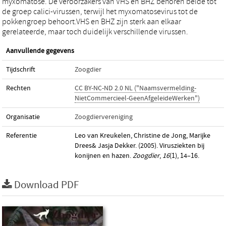
myxomatose. De veroorzakers van VHS en BHZ behoren beide tot
de groep calici-virussen, terwijl het myxomatosevirus tot de
pokkengroep behoort.VHS en BHZ zijn sterk aan elkaar
gerelateerde, maar toch duidelijk verschillende virussen.
Aanvullende gegevens
Tijdschrift
Zoogdier
Rechten
CC BY-NC-ND 2.0 NL ("Naamsvermelding-
NietCommercieel-GeenAfgeleideWerken")
Organisatie
Zoogdiervereniging
Referentie
Leo van Kreukelen, Christine de Jong, Marijke
Drees& Jasja Dekker. (2005). Virusziekten bij
konijnen en hazen.
Zoogdier
,
16
(1), 14–16.
Download PDF