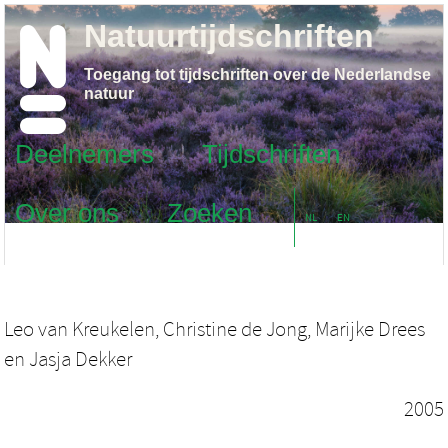
Natuurtijdschriften
Toegang tot tijdschriften over de Nederlandse
natuur
Deelnemers
Tijdschriften
Over ons
Zoeken
NL
EN
Leo van Kreukelen
,
Christine de Jong
,
Marijke Drees
en
Jasja Dekker
2005