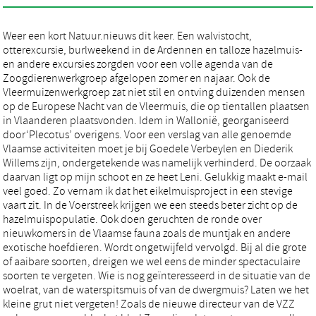
Weer een kort Natuur.nieuws dit keer. Een walvistocht,
otterexcursie, burlweekend in de Ardennen en talloze hazelmuis-
en andere excursies zorgden voor een volle agenda van de
Zoogdierenwerkgroep afgelopen zomer en najaar. Ook de
Vleermuizenwerkgroep zat niet stil en ontving duizenden mensen
op de Europese Nacht van de Vleermuis, die op tientallen plaatsen
in Vlaanderen plaatsvonden. Idem in Wallonië, georganiseerd
door‘Plecotus’ overigens. Voor een verslag van alle genoemde
Vlaamse activiteiten moet je bij Goedele Verbeylen en Diederik
Willems zijn, ondergetekende was namelijk verhinderd. De oorzaak
daarvan ligt op mijn schoot en ze heet Leni. Gelukkig maakt e-mail
veel goed. Zo vernam ik dat het eikelmuisproject in een stevige
vaart zit. In de Voerstreek krijgen we een steeds beter zicht op de
hazelmuispopulatie. Ook doen geruchten de ronde over
nieuwkomers in de Vlaamse fauna zoals de muntjak en andere
exotische hoefdieren. Wordt ongetwijfeld vervolgd. Bij al die grote
of aaibare soorten, dreigen we wel eens de minder spectaculaire
soorten te vergeten. Wie is nog geïnteresseerd in de situatie van de
woelrat, van de waterspitsmuis of van de dwergmuis? Laten we het
kleine grut niet vergeten! Zoals de nieuwe directeur van de VZZ