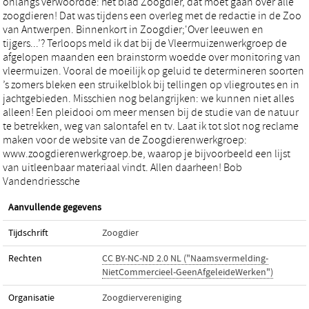
onlangs verwoordde: het blad Zoogdier, dat moet gaan over alle
zoogdieren! Dat was tijdens een overleg met de redactie in de Zoo
van Antwerpen. Binnenkort in Zoogdier;'Over leeuwen en
tijgers...’? Terloops meld ik dat bij de Vleermuizenwerkgroep de
afgelopen maanden een brainstorm woedde over monitoring van
vleermuizen. Vooral de moeilijk op geluid te determineren soorten
’s zomers bleken een struikelblok bij tellingen op vliegroutes en in
jachtgebieden. Misschien nog belangrijken: we kunnen niet alles
alleen! Een pleidooi om meer mensen bij de studie van de natuur
te betrekken, weg van salontafel en tv. Laat ik tot slot nog reclame
maken voor de website van de Zoogdierenwerkgroep:
www.zoogdierenwerkgroep.be, waarop je bijvoorbeeld een lijst
van uitleenbaar materiaal vindt. Allen daarheen! Bob
Vandendriessche
Aanvullende gegevens
Tijdschrift
Zoogdier
Rechten
CC BY-NC-ND 2.0 NL ("Naamsvermelding-
NietCommercieel-GeenAfgeleideWerken")
Organisatie
Zoogdiervereniging