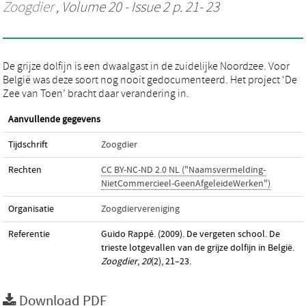
Zoogdier
, Volume 20 - Issue 2 p. 21- 23
De grijze dolfijn is een dwaalgast in de zuidelijke Noordzee. Voor
België was deze soort nog nooit gedocumenteerd. Het project ‘De
Zee van Toen’ bracht daar verandering in.
Aanvullende gegevens
Tijdschrift
Zoogdier
Rechten
CC BY-NC-ND 2.0 NL ("Naamsvermelding-
NietCommercieel-GeenAfgeleideWerken")
Organisatie
Zoogdiervereniging
Referentie
Guido Rappé. (2009). De vergeten school. De
trieste lotgevallen van de grijze dolfijn in België.
Zoogdier
,
20
(2), 21–23.
Download PDF