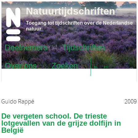
Natuurtijdschriften
Toegang tot tijdschriften over de Nederlandse
natuur
Deelnemers
Tijdschriften
Over ons
Zoeken
NL
EN
Guido Rappé
2009
De vergeten school. De trieste
lotgevallen van de grijze dolfijn in
België