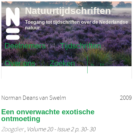
Natuurtijdschriften
Toegang tot tijdschriften over de Nederlandse
natuur
Deelnemers
Tijdschriften
Over ons
Zoeken
NL
EN
Norman Deans van Swelm
2009
Een onverwachte exotische
ontmoeting
Zoogdier
, Volume 20 - Issue 2 p. 30- 30