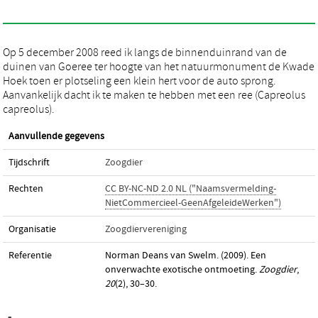
Op 5 december 2008 reed ik langs de binnenduinrand van de
duinen van Goeree ter hoogte van het natuurmonument de Kwade
Hoek toen er plotseling een klein hert voor de auto sprong.
Aanvankelijk dacht ik te maken te hebben met een ree (Capreolus
capreolus).
Aanvullende gegevens
Tijdschrift
Zoogdier
Rechten
CC BY-NC-ND 2.0 NL ("Naamsvermelding-
NietCommercieel-GeenAfgeleideWerken")
Organisatie
Zoogdiervereniging
Referentie
Norman Deans van Swelm. (2009). Een
onverwachte exotische ontmoeting.
Zoogdier
,
20
(2), 30–30.