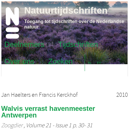
Natuurtijdschriften
Toegang tot tijdschriften over de Nederlandse
natuur
Deelnemers
Tijdschriften
Over ons
Zoeken
NL
EN
Jan Haelters
en
Francis Kerckhof
2010
Walvis verrast havenmeester
Antwerpen
Zoogdier
, Volume 21 - Issue 1 p. 30- 31