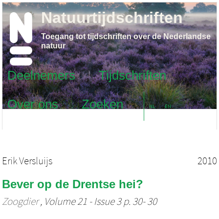
Natuurtijdschriften
Toegang tot tijdschriften over de Nederlandse
natuur
Deelnemers
Tijdschriften
Over ons
Zoeken
NL
EN
Erik Versluijs
2010
Bever op de Drentse hei?
Zoogdier
, Volume 21 - Issue 3 p. 30- 30