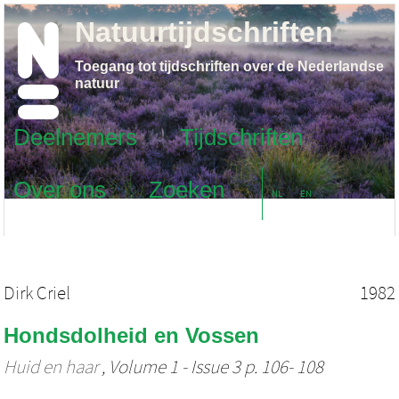
Natuurtijdschriften
Toegang tot tijdschriften over de Nederlandse
natuur
Deelnemers
Tijdschriften
Over ons
Zoeken
NL
EN
Dirk Criel
1982
Hondsdolheid en Vossen
Huid en haar
, Volume 1 - Issue 3 p. 106- 108