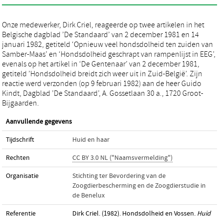
Onze medewerker, Dirk Criel, reageerde op twee artikelen in het
Belgische dagblad ’De Standaard’ van 2 december 1981 en 14
januari 1982, getiteld ‘Opnieuw veel hondsdolheid ten zuiden van
Samber-Maas’ en ‘Hondsdolheid geschrapt van rampenlijst in EEG’,
evenals op het artikel in ‘De Gentenaar’ van 2 december 1981,
getiteld ’Hondsdolheid breidt zich weer uit in Zuid-België’. Zijn
reactie werd verzonden (op 9 februari 1982) aan de heer Guido
Kindt, Dagblad ’De Standaard’, A. Gossetlaan 30 a., 1720 Groot-
Bijgaarden.
Aanvullende gegevens
Tijdschrift
Huid en haar
Rechten
CC BY 3.0 NL ("Naamsvermelding")
Organisatie
Stichting ter Bevordering van de
Zoogdierbescherming en de Zoogdierstudie in
de Benelux
Referentie
Dirk Criel. (1982). Hondsdolheid en Vossen.
Huid