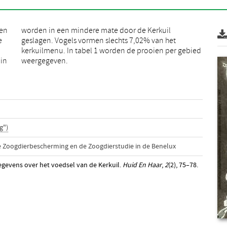
een
il
e
t
in
weergegeven.
g")
de Zoogdierbescherming en de Zoogdierstudie in de Benelux
gegevens over het voedsel van de Kerkuil.
Huid En Haar
,
2
(2), 75–78.