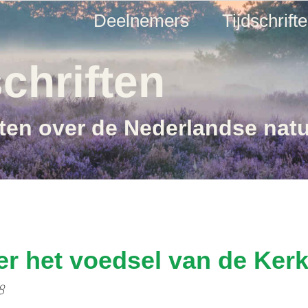
Deelnemers
Tijdschrift
chriften
ften over de Nederlandse nat
r het voedsel van de Kerk
8