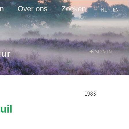
en
Over ons
Zoeken
NL
EN
uur
SIGN IN
1983
uil