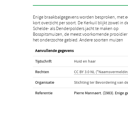
Enige braakbalgegevens worden besproken, met 
worden in een mindere mate door de Kerku
kort overzicht per soort. De Kerkuil blijkt zowel in d
geslagen. Vogels vormen slechts 7,02% van he
Schelde- als Denderpolders jacht te maken op
kerkuilmenu. In tabel 1 worden de prooien per gebied
Bosspitsmuizen, de meest voorkomende prooidier 
het onderzochte gebied. Andere soorten muizen
Aanvullende gegevens
Tijdschrift
Huid en haar
Rechten
CC BY 3.0 NL ("Naamsvermeldin
Organisatie
Stichting ter Bevordering van 
Referentie
Pierre Mannaert. (1983). Enige 