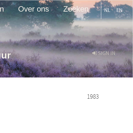
en
Over ons
Zoeken
NL
EN
uur
SIGN IN
1983