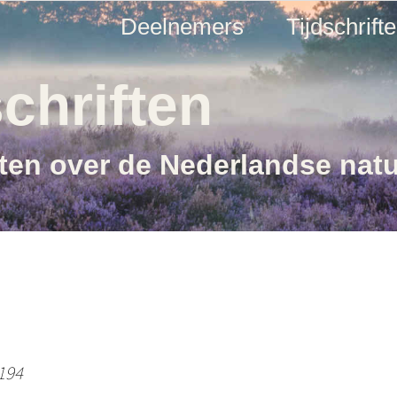
Deelnemers
Tijdschrift
chriften
ften over de Nederlandse nat
 194