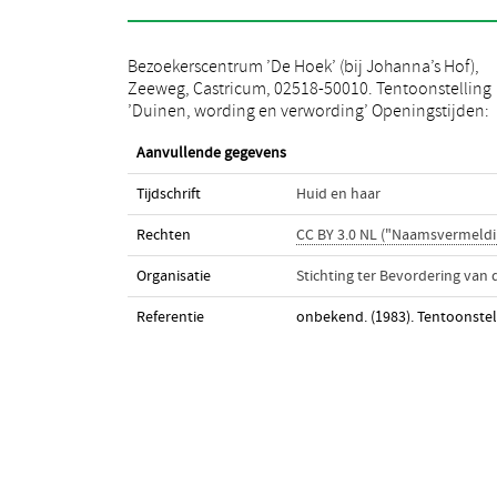
Bezoekerscentrum ’De Hoek’ (bij Johanna’s Hof),
zondags 13.00-16.00 uur, herfstvacantie dagelijks
Zeeweg, Castricum, 02518-50010. Tentoonstelling
’Duinen, wording en verwording’ Openingstijden:
Aanvullende gegevens
Tijdschrift
Huid en haar
Rechten
CC BY 3.0 NL ("Naamsvermeldi
Organisatie
Stichting ter Bevordering van
Referentie
onbekend. (1983). Tentoonstel