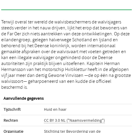
Terwijl overal ter wereld de walvisbeschermers de walvisjagers
steeds verder in het nauw drijven, lijkt het erop dat bewoners van
de Far Oer zich niets aantrekken van deze ontwikkelingen. Op deze
eilandengroep, gelegen halverwege Schotland en Ijsland en
behorend bij het Deense koninkrijk, worden internationaal
gemaakte afspraken over de walvisvaart met voeten getreden en
kan een illegale walvisjager ongehinderd door de Deense
autoriteiten zijn praktijk blijven uitoefenen. Kapitein Herman
Hermansson van het motorschip Hvitiklettur heeft in de afgelopen
vijf jaar meer dan dertig Gewone Vinvissen —de op één na grootste
walvissoort— geharpoeneerd van een kudde die officieel
beschermd is.
Aanvullende gegevens
Tijdschrift
Huid en haar
Rechten
CC BY 3.0 NL ("Naamsvermelding")
Organisatie
Stichting ter Bevordering van de