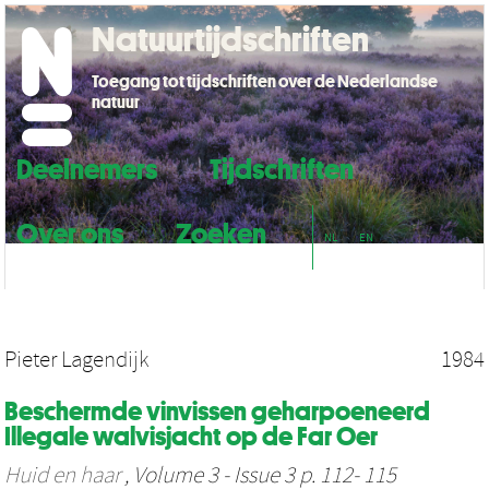
Natuurtijdschriften
Toegang tot tijdschriften over de Nederlandse
natuur
Deelnemers
Tijdschriften
Over ons
Zoeken
NL
EN
Pieter Lagendijk
1984
Beschermde vinvissen geharpoeneerd
Illegale walvisjacht op de Far Oer
Huid en haar
, Volume 3 - Issue 3 p. 112- 115