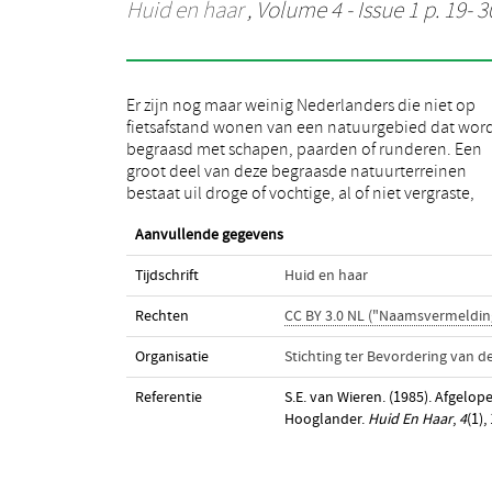
Huid en haar
, Volume 4 - Issue 1 p. 19- 3
Er zijn nog maar weinig Nederlanders die niet op
heidevelden. Maar ook in andere landschapstypen
fietsafstand wonen van een natuurgebied dat wor
wordt in toenemende mate begrazing al
begraasd met schapen, paarden of runderen. Een
beheersmaatregel toegepast. Als voorbeelden zijn de
groot deel van deze begraasde natuurterreinen
kwelders, duingebieden, uiterwaarden of zelfs bossen
bestaat uil droge of vochtige, al of niet vergraste,
Aanvullende gegevens
Tijdschrift
Huid en haar
Rechten
CC BY 3.0 NL ("Naamsvermeldin
Organisatie
Stichting ter Bevordering van 
Referentie
S.E. van Wieren. (1985). Afgelo
Hooglander.
Huid En Haar
,
4
(1),