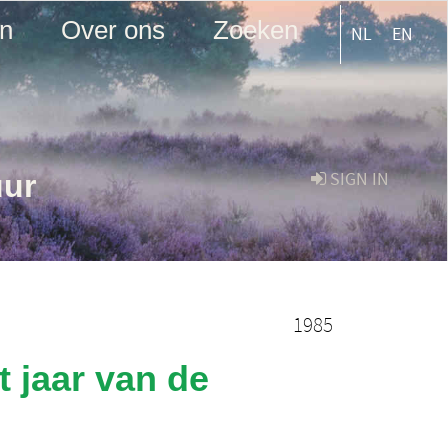
en
Over ons
Zoeken
NL
EN
uur
SIGN IN
1985
 jaar van de