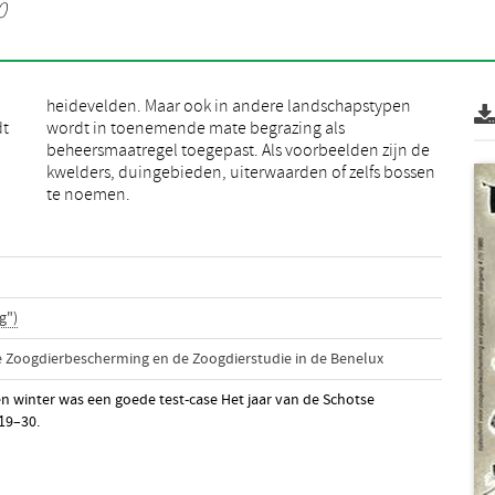
0
dt
s
te noemen.
g")
de Zoogdierbescherming en de Zoogdierstudie in de Benelux
pen winter was een goede test-case Het jaar van de Schotse
 19–30.