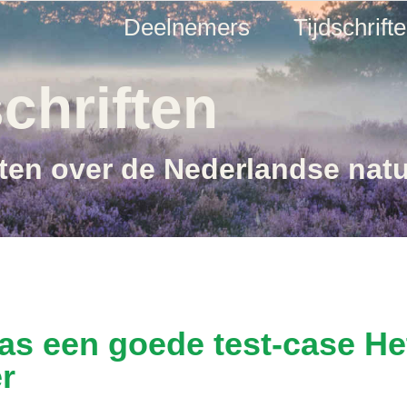
Deelnemers
Tijdschrift
chriften
ften over de Nederlandse nat
as een goede test-case Het
r