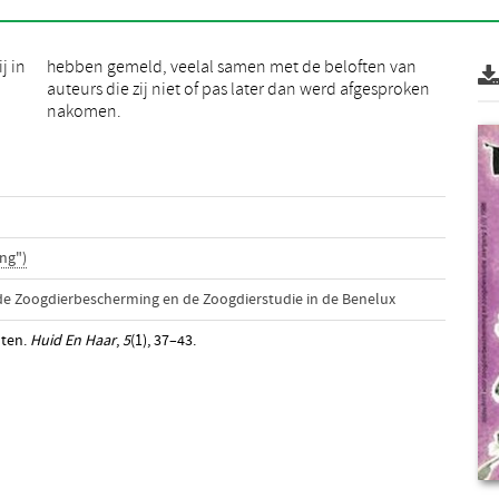
j in
 van
nakomen.
ng")
 de Zoogdierbescherming en de Zoogdierstudie in de Benelux
hten.
Huid En Haar
,
5
(1), 37–43.