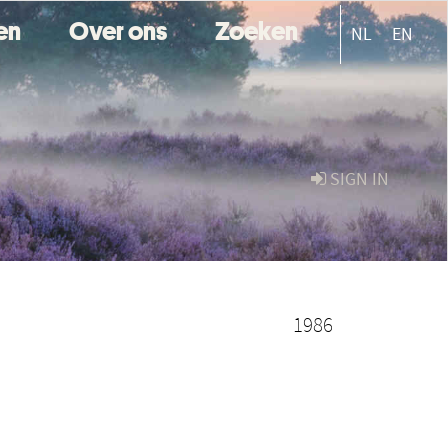
ten
Over ons
Zoeken
NL
EN
SIGN IN
1986