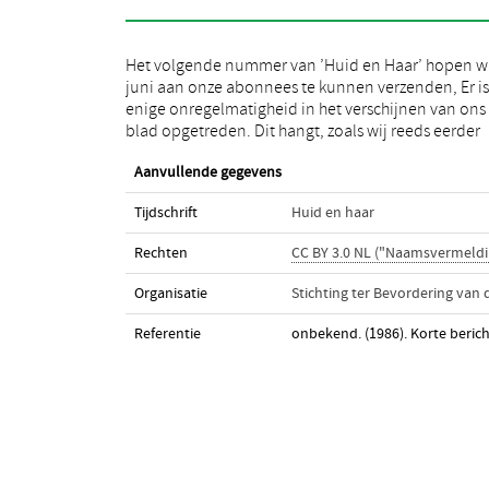
Het volgende nummer van ’Huid en Haar’ hopen wi
hebben gemeld, veelal samen met de beloften
juni aan onze abonnees te kunnen verzenden, Er is
auteurs die zij niet of pas later dan werd afgesproken
enige onregelmatigheid in het verschijnen van ons
blad opgetreden. Dit hangt, zoals wij reeds eerder
Aanvullende gegevens
Tijdschrift
Huid en haar
Rechten
CC BY 3.0 NL ("Naamsvermeldi
Organisatie
Stichting ter Bevordering van
Referentie
onbekend. (1986). Korte beric