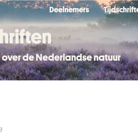
Deelnemers
Tijdschrif
hriften
en over de Nederlandse natuur
3